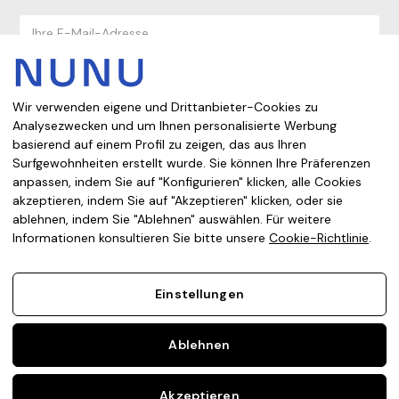
E-
Mail-
Adresse
Wir verwenden eigene und Drittanbieter-Cookies zu
Analysezwecken und um Ihnen personalisierte Werbung
basierend auf einem Profil zu zeigen, das aus Ihren
Aus welchem Land kaufen Sie ein?
Surfgewohnheiten erstellt wurde. Sie können Ihre Präferenzen
anpassen, indem Sie auf "Konfigurieren" klicken, alle Cookies
akzeptieren, indem Sie auf "Akzeptieren" klicken, oder sie
ablehnen, indem Sie "Ablehnen" auswählen. Für weitere
Impressum
Datenschutzerklärung
Cookie-richtlinie
Informationen konsultieren Sie bitte unsere
Cookie-Richtlinie
.
Verkaufsbedingungen
Einstellungen
Ablehnen
Akzeptieren
© 2026 NUNU TRADING INTERNATIONAL