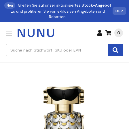
Greifen Sie auf unser aktualisiertes
Stock-Angebot
Neu
DE
zu und profitieren Sie von exklusiven Angeboten und
Rabatten.
0
Suchen