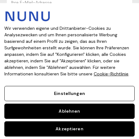
Mail-
Adresse
Wir verwenden eigene und Drittanbieter-Cookies zu
Analysezwecken und um Ihnen personalisierte Werbung
basierend auf einem Profil zu zeigen, das aus Ihren
Aus welchem Land kaufen Sie ein?
Surfgewohnheiten erstellt wurde. Sie können Ihre Präferenzen
anpassen, indem Sie auf "Konfigurieren" klicken, alle Cookies
akzeptieren, indem Sie auf "Akzeptieren" klicken, oder sie
ablehnen, indem Sie "Ablehnen" auswählen. Für weitere
Impressum
Datenschutzerklärung
Cookie-richtlinie
Informationen konsultieren Sie bitte unsere
Cookie-Richtlinie
.
Verkaufsbedingungen
Einstellungen
Ablehnen
Akzeptieren
© 2026 NUNU TRADING INTERNATIONAL